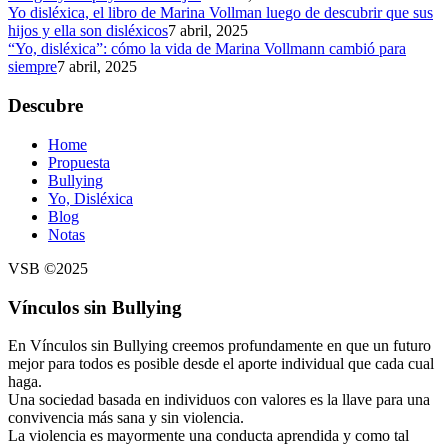
Yo disléxica, el libro de Marina Vollman luego de descubrir que sus
hijos y ella son disléxicos
7 abril, 2025
“Yo, disléxica”: cómo la vida de Marina Vollmann cambió para
siempre
7 abril, 2025
Descubre
Home
Propuesta
Bullying
Yo, Disléxica
Blog
Notas
VSB ©2025
Vínculos sin Bullying
En Vínculos sin Bullying creemos profundamente en que un futuro
mejor para todos es posible desde el aporte individual que cada cual
haga.
Una sociedad basada en individuos con valores es la llave para una
convivencia más sana y sin violencia.
La violencia es mayormente una conducta aprendida y como tal