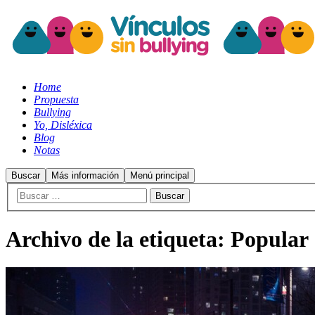
Home
Propuesta
Bullying
Yo, Disléxica
Blog
Notas
Buscar
Más información
Menú principal
Archivo de la etiqueta:
Popular